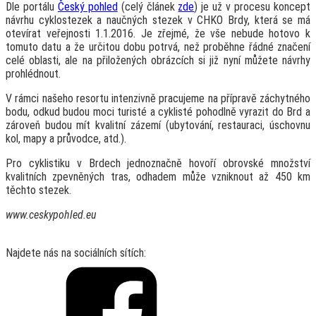
Dle portálu
Český pohled
(celý článek
zde
) je už v procesu koncept
návrhu cyklostezek a naučných stezek v CHKO Brdy, která se má
otevírat veřejnosti 1.1.2016. Je zřejmé, že vše nebude hotovo k
tomuto datu a že určitou dobu potrvá, než proběhne řádné značení
celé oblasti, ale na přiložených obrázcích si již nyní můžete návrhy
prohlédnout.
V rámci našeho resortu intenzivně pracujeme na přípravě záchytného
bodu, odkud budou moci turisté a cyklisté pohodlně vyrazit do Brd a
zároveň budou mít kvalitní zázemí (ubytování, restauraci, úschovnu
kol, mapy a průvodce, atd.).
Pro cyklistiku v Brdech jednoznačně hovoří obrovské množství
kvalitních zpevněných tras, odhadem může vzniknout až 450 km
těchto stezek.
www.ceskypohled.eu
Najdete nás na sociálních sítích: