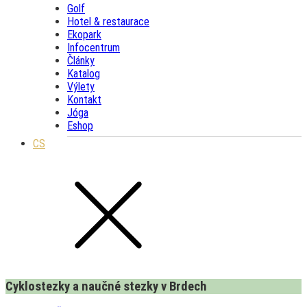
Golf
Hotel & restaurace
Ekopark
Infocentrum
Články
Katalog
Výlety
Kontakt
Jóga
Eshop
CS
Cyklostezky a naučné stezky v Brdech