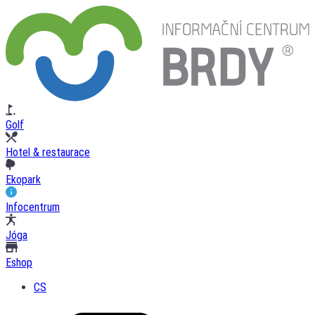
Golf
Hotel & restaurace
Ekopark
Infocentrum
Jóga
Eshop
CS