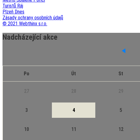
Turistů Ráj
Plzeň Dnes
Zásady ochrany osobních údajů
© 2021 Webthinx s.r.o.
Nadcházející akce
Po
Út
St
27
28
29
3
4
5
10
11
12