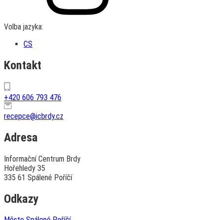
Volba jazyka:
CS
Kontakt
+420 606 793 476
recepce@icbrdy.cz
Adresa
Informační Centrum Brdy
Hořehledy 35
335 61 Spálené Poříčí
Odkazy
Město Spálené Poříčí