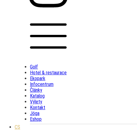
Golf
Hotel & restaurace
Ekopark
Infocentrum
Články
Katalog
Výlety
Kontakt
Jóga
Eshop
CS