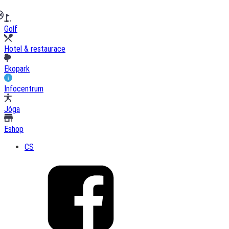
Golf
Hotel & restaurace
Ekopark
Infocentrum
Jóga
Eshop
CS