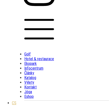
Golf
Hotel & restaurace
Ekopark
Infocentrum
Články
Katalog
Výlety
Kontakt
Jóga
Eshop
CS