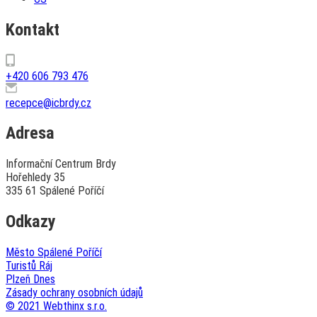
Kontakt
+420 606 793 476
recepce@icbrdy.cz
Adresa
Informační Centrum Brdy
Hořehledy 35
335 61 Spálené Poříčí
Odkazy
Město Spálené Poříčí
Turistů Ráj
Plzeň Dnes
Zásady ochrany osobních údajů
© 2021 Webthinx s.r.o.