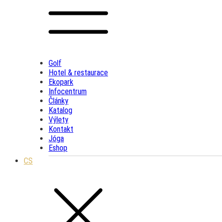
Golf
Hotel & restaurace
Ekopark
Infocentrum
Články
Katalog
Výlety
Kontakt
Jóga
Eshop
CS