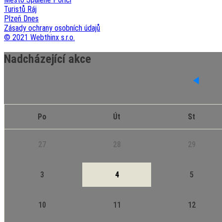
Turistů Ráj
Plzeň Dnes
Zásady ochrany osobních údajů
© 2021 Webthinx s.r.o.
Nadcházející akce
Po
Út
St
27
28
29
3
4
5
10
11
12