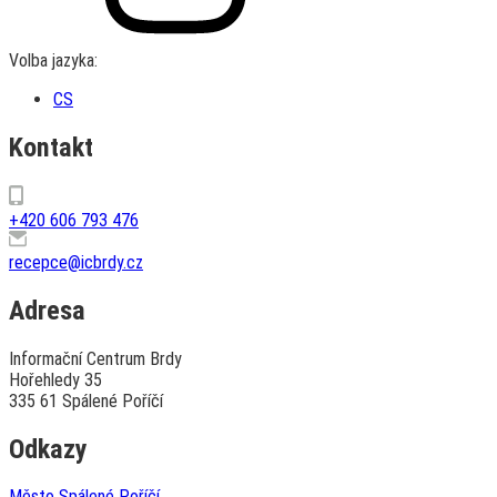
Volba jazyka:
CS
Kontakt
+420 606 793 476
recepce@icbrdy.cz
Adresa
Informační Centrum Brdy
Hořehledy 35
335 61 Spálené Poříčí
Odkazy
Město Spálené Poříčí