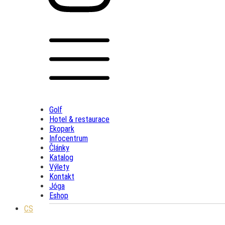
Golf
Hotel & restaurace
Ekopark
Infocentrum
Články
Katalog
Výlety
Kontakt
Jóga
Eshop
CS