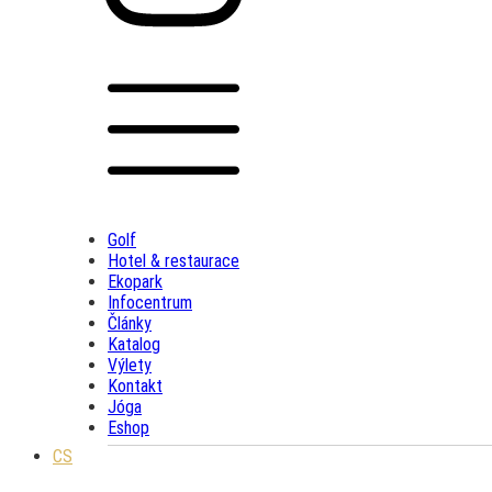
Golf
Hotel & restaurace
Ekopark
Infocentrum
Články
Katalog
Výlety
Kontakt
Jóga
Eshop
CS