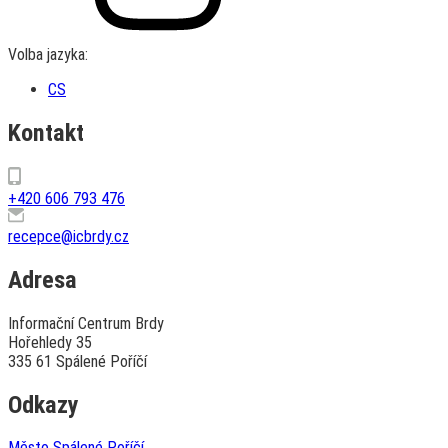
Volba jazyka:
CS
Kontakt
+420 606 793 476
recepce@icbrdy.cz
Adresa
Informační Centrum Brdy
Hořehledy 35
335 61 Spálené Poříčí
Odkazy
Město Spálené Poříčí