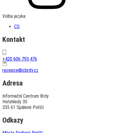
Volba jazyka:
CS
Kontakt
+420 606 793 476
recepce@icbrdy.cz
Adresa
Informační Centrum Brdy
Hořehledy 35
335 61 Spálené Poříčí
Odkazy
Město Spálené Poříčí