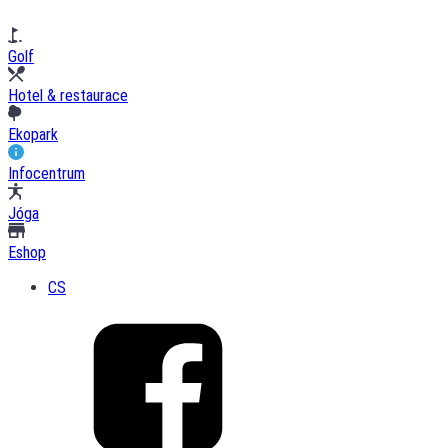
Golf
Hotel & restaurace
Ekopark
Infocentrum
Jóga
Eshop
CS