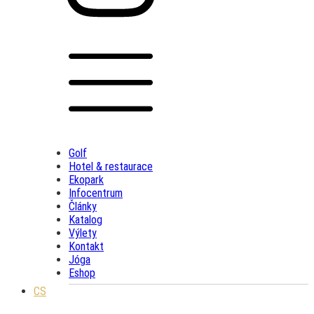
Golf
Hotel & restaurace
Ekopark
Infocentrum
Články
Katalog
Výlety
Kontakt
Jóga
Eshop
CS