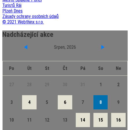
Turistů Ráj
Plzeň Dnes
Zásady ochrany osobních údajů
© 2021 Webthinx s.r.o.
Nadcházející akce
Srpen, 2026
Po
Út
St
Čt
Pá
So
Ne
27
28
29
30
31
1
2
3
4
5
6
7
8
9
10
11
12
13
14
15
16