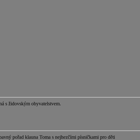
ená s židovským obyvatelstvem.
avný pořad klauna Toma s nejhezčími písničkami pro děti