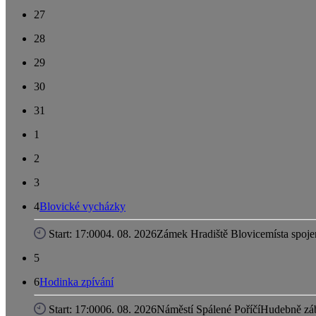
27
28
29
30
31
1
2
3
4
Blovické vycházky
Start: 17:00
04. 08. 2026
Zámek Hradiště Blovice
místa spoj
5
6
Hodinka zpívání
Start: 17:00
06. 08. 2026
Náměstí Spálené Poříčí
Hudebně záb