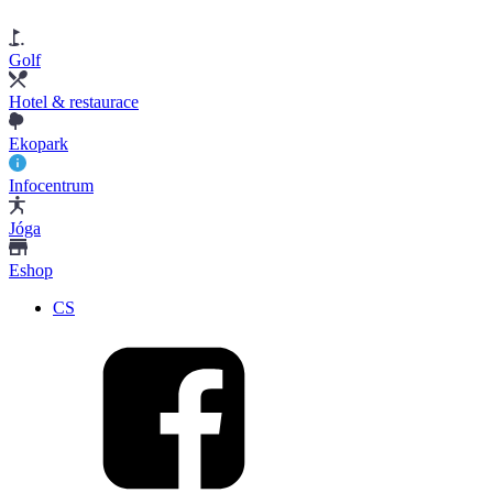
Golf
Hotel & restaurace
Ekopark
Infocentrum
Jóga
Eshop
CS