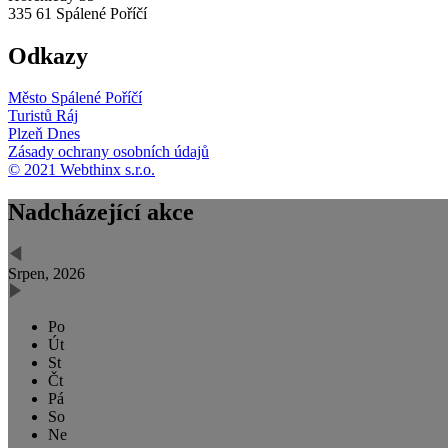
335 61 Spálené Poříčí
Odkazy
Město Spálené Poříčí
Turistů Ráj
Plzeň Dnes
Zásady ochrany osobních údajů
© 2021 Webthinx s.r.o.
Nadcházející akce
Srpen, 2026
Po
Út
St
Čt
Pá
So
Ne