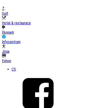
Golf
Hotel & restaurace
Ekopark
Infocentrum
Jóga
Eshop
CS