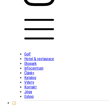
Golf
Hotel & restaurace
Ekopark
Infocentrum
Články
Katalog
Výlety
Kontakt
Jóga
Eshop
CS