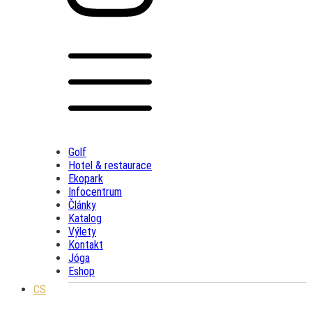
Golf
Hotel & restaurace
Ekopark
Infocentrum
Články
Katalog
Výlety
Kontakt
Jóga
Eshop
CS