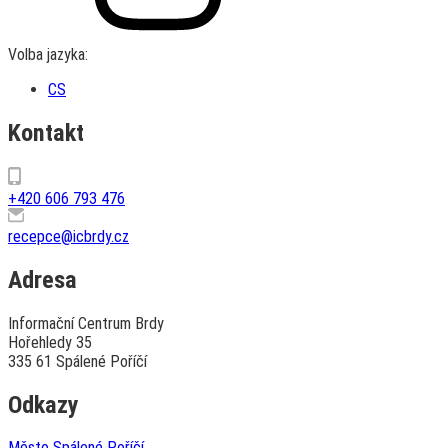
Volba jazyka:
CS
Kontakt
+420 606 793 476
recepce@icbrdy.cz
Adresa
Informační Centrum Brdy
Hořehledy 35
335 61 Spálené Poříčí
Odkazy
Město Spálené Poříčí