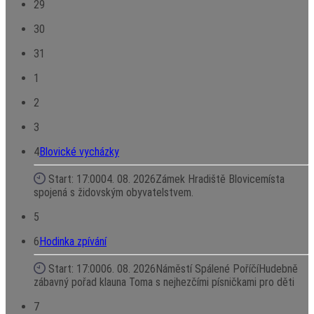
29
30
31
1
2
3
4
Blovické vycházky
Start: 17:00
04. 08. 2026
Zámek Hradiště Blovice
místa
spojená s židovským obyvatelstvem.
5
6
Hodinka zpívání
Start: 17:00
06. 08. 2026
Náměstí Spálené Poříčí
Hudebně
zábavný pořad klauna Toma s nejhezčími písničkami pro děti
7