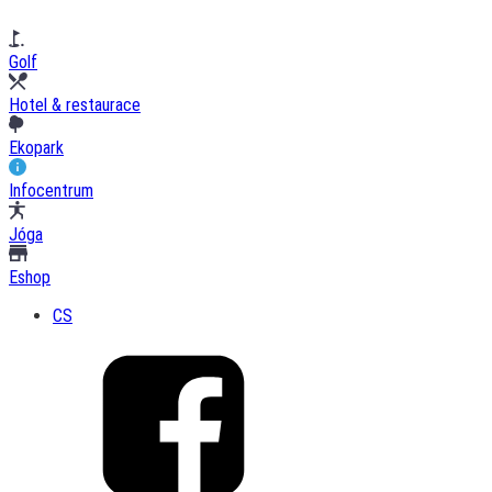
Golf
Hotel & restaurace
Ekopark
Infocentrum
Jóga
Eshop
CS