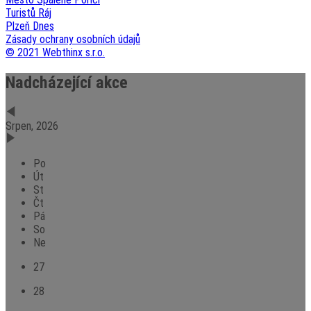
Turistů Ráj
Plzeň Dnes
Zásady ochrany osobních údajů
© 2021 Webthinx s.r.o.
Nadcházející akce
Srpen, 2026
Po
Út
St
Čt
Pá
So
Ne
27
28