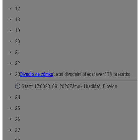
17
18
19
20
21
22
23
Divadlo na zámku
Letní divadelní představení Tři prasátka
Start: 17:00
23. 08. 2026
Zámek Hradiště, Blovice
24
25
26
27