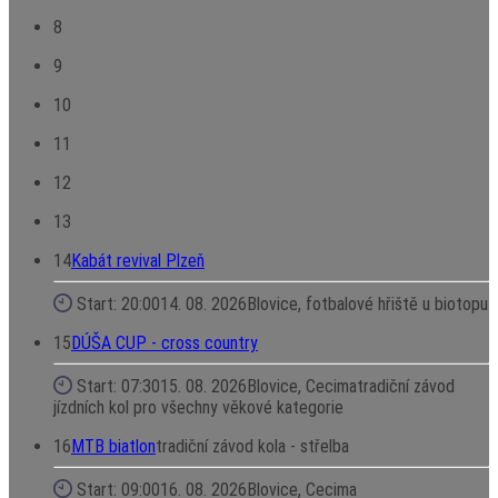
8
9
10
11
12
13
14
Kabát revival Plzeň
Start: 20:00
14. 08. 2026
Blovice, fotbalové hřiště u biotopu
15
DÚŠA CUP - cross country
Start: 07:30
15. 08. 2026
Blovice, Cecima
tradiční závod
jízdních kol pro všechny věkové kategorie
16
MTB biatlon
tradiční závod kola - střelba
Start: 09:00
16. 08. 2026
Blovice, Cecima