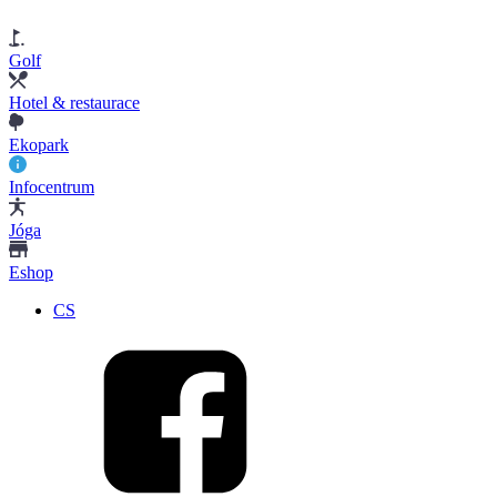
Golf
Hotel & restaurace
Ekopark
Infocentrum
Jóga
Eshop
CS