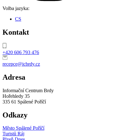
Volba jazyka:
CS
Kontakt
+420 606 793 476
recepce@icbrdy.cz
Adresa
Informační Centrum Brdy
Hořehledy 35
335 61 Spálené Poříčí
Odkazy
Město Spálené Poříčí
Turistů Ráj
Plzeň Dnes