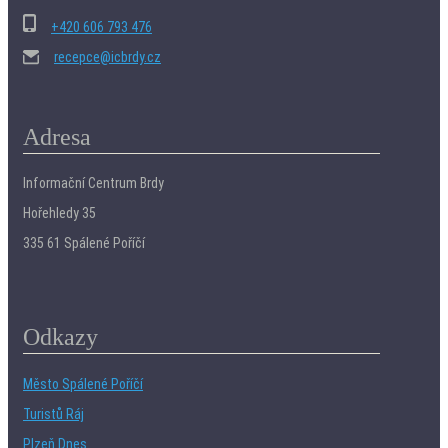
+420 606 793 476
recepce@icbrdy.cz
Adresa
Informační Centrum Brdy
Hořehledy 35
335 61 Spálené Poříčí
Odkazy
Město Spálené Poříčí
Turistů Ráj
Plzeň Dnes