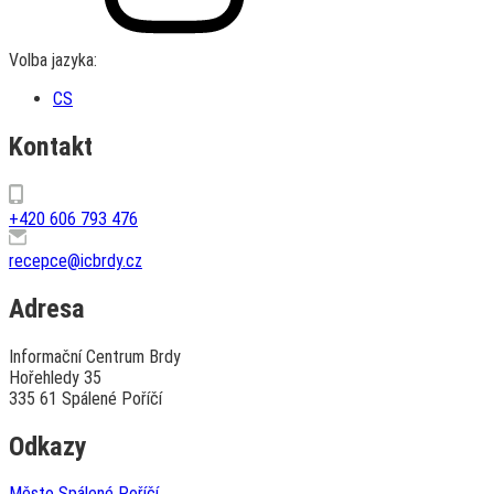
Volba jazyka:
CS
Kontakt
+420 606 793 476
recepce@icbrdy.cz
Adresa
Informační Centrum Brdy
Hořehledy 35
335 61 Spálené Poříčí
Odkazy
Město Spálené Poříčí