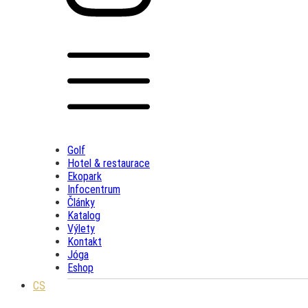
Golf
Hotel & restaurace
Ekopark
Infocentrum
Články
Katalog
Výlety
Kontakt
Jóga
Eshop
CS