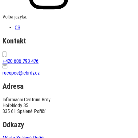
Volba jazyka:
CS
Kontakt
+420 606 793 476
recepce@icbrdy.cz
Adresa
Informační Centrum Brdy
Hořehledy 35
335 61 Spálené Poříčí
Odkazy
Město Spálené Poříčí