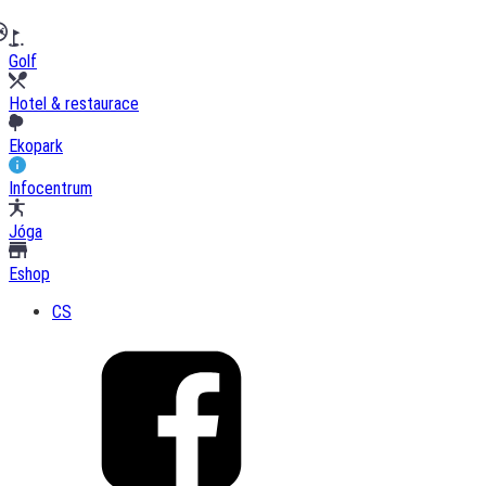
Golf
Hotel & restaurace
Ekopark
Infocentrum
Jóga
Eshop
CS