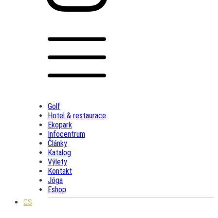
Golf
Hotel & restaurace
Ekopark
Infocentrum
Články
Katalog
Výlety
Kontakt
Jóga
Eshop
CS