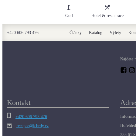
Golf
Hotel & restaurace
+420
606 793 476
Články
Katalog
Výlety
Kon
Najdete n
Kontakt
Adre
Informač
+420 606 793 476
Hořehled
recepce@icbrdy.cz
335 61 S