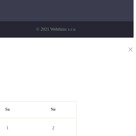
© 2021 Webthinx s.r.o.
So
Ne
1
2