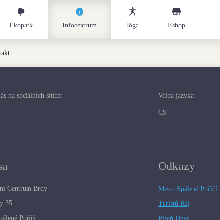
Ekopark
Infocentrum
Eshop
Jóga
takt
ás na sociálních sítích:
Volba jazyka:
CS
sa
Odkazy
ní Centrum Brdy
Město Spálené Poříčí
y 35
Turistů Ráj
pálené Poříčí
Plzeň Dnes