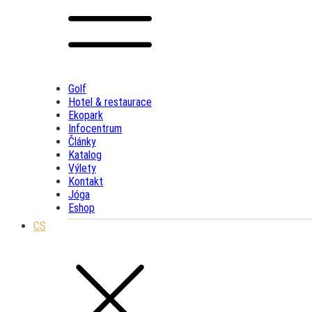
Golf
Hotel & restaurace
Ekopark
Infocentrum
Články
Katalog
Výlety
Kontakt
Jóga
Eshop
CS