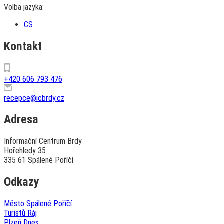
Volba jazyka:
CS
Kontakt
+420 606 793 476
recepce@icbrdy.cz
Adresa
Informační Centrum Brdy
Hořehledy 35
335 61 Spálené Poříčí
Odkazy
Město Spálené Poříčí
Turistů Ráj
Plzeň Dnes