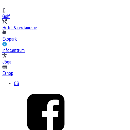
Golf
Hotel & restaurace
Ekopark
Infocentrum
Jóga
Eshop
CS