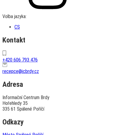
Volba jazyka:
CS
Kontakt
+420 606 793 476
recepce@icbrdy.cz
Adresa
Informační Centrum Brdy
Hořehledy 35
335 61 Spálené Poříčí
Odkazy
Město Spálené Poříčí