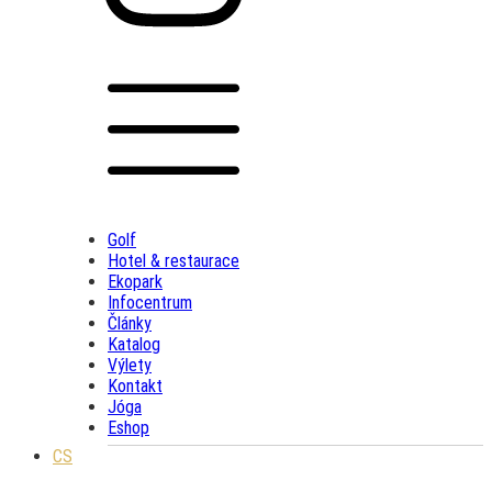
Golf
Hotel & restaurace
Ekopark
Infocentrum
Články
Katalog
Výlety
Kontakt
Jóga
Eshop
CS