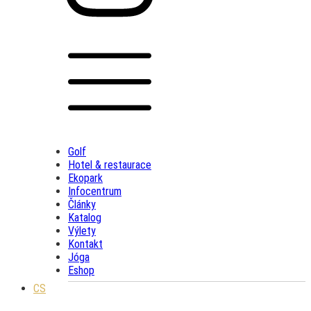
Golf
Hotel & restaurace
Ekopark
Infocentrum
Články
Katalog
Výlety
Kontakt
Jóga
Eshop
CS