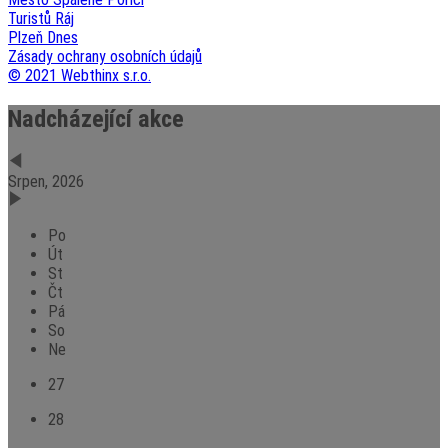
Turistů Ráj
Plzeň Dnes
Zásady ochrany osobních údajů
© 2021 Webthinx s.r.o.
Nadcházející akce
Srpen, 2026
Po
Út
St
Čt
Pá
So
Ne
27
28