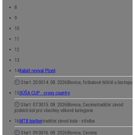
8
9
10
11
12
13
14
Kabát revival Plzeň
Start: 20:00
14. 08. 2026
Blovice, fotbalové hřiště u biotopu
15
DÚŠA CUP - cross country
Start: 07:30
15. 08. 2026
Blovice, Cecima
tradiční závod
jízdních kol pro všechny věkové kategorie
16
MTB biatlon
tradiční závod kola - střelba
Start: 09:00
16. 08. 2026
Blovice, Cecima