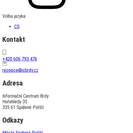
Volba jazyka:
CS
Kontakt
+420 606 793 476
recepce@icbrdy.cz
Adresa
Informační Centrum Brdy
Hořehledy 35
335 61 Spálené Poříčí
Odkazy
Město Spálené Poříčí