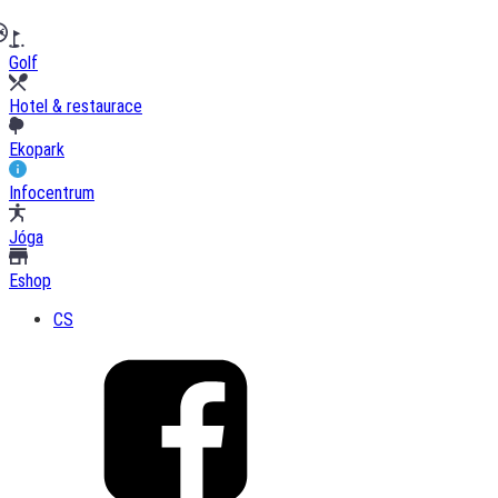
Golf
Hotel & restaurace
Ekopark
Infocentrum
Jóga
Eshop
CS