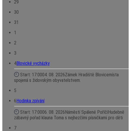
29
30
31
1
2
3
4
Blovické vycházky
Start: 17:00
04. 08. 2026
Zámek Hradiště Blovice
místa
spojená s židovským obyvatelstvem.
5
6
Hodinka zpívání
Start: 17:00
06. 08. 2026
Náměstí Spálené Poříčí
Hudebně
zábavný pořad klauna Toma s nejhezčími písničkami pro děti
7