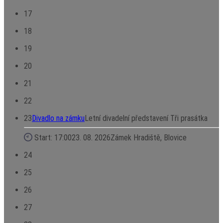
17
18
19
20
21
22
23
Divadlo na zámku
Letní divadelní představení Tři prasátka
Start: 17:00
23. 08. 2026
Zámek Hradiště, Blovice
24
25
26
27