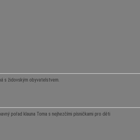
ná s židovským obyvatelstvem.
vný pořad klauna Toma s nejhezčími písničkami pro děti