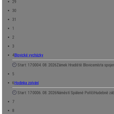
29
30
31
1
2
3
4
Blovické vycházky
Start: 17:00
04. 08. 2026
Zámek Hradiště Blovice
místa spoje
5
6
Hodinka zpívání
Start: 17:00
06. 08. 2026
Náměstí Spálené Poříčí
Hudebně zába
7
8