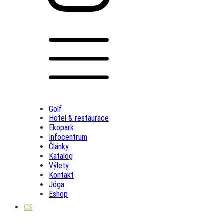
Golf
Hotel & restaurace
Ekopark
Infocentrum
Články
Katalog
Výlety
Kontakt
Jóga
Eshop
CS