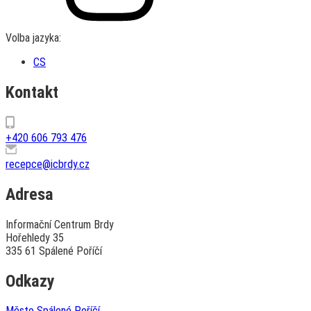
Volba jazyka:
CS
Kontakt
+420 606 793 476
recepce@icbrdy.cz
Adresa
Informační Centrum Brdy
Hořehledy 35
335 61 Spálené Poříčí
Odkazy
Město Spálené Poříčí