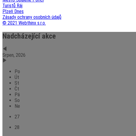
Turistů Ráj
Plzeň Dnes
Zásady ochrany osobních údajů
© 2021 Webthinx s.r.o.
Nadcházející akce
Srpen, 2026
Po
Út
St
Čt
Pá
So
Ne
27
28