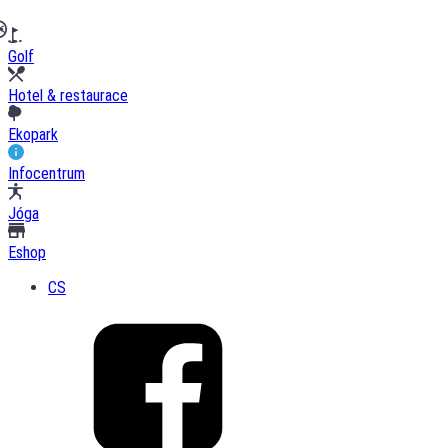
Golf
Hotel & restaurace
Ekopark
Infocentrum
Jóga
Eshop
CS