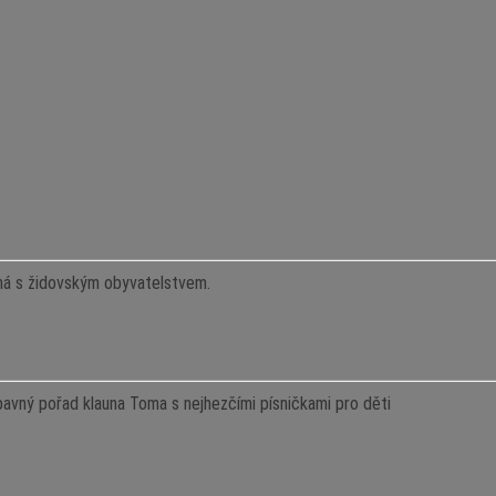
ná s židovským obyvatelstvem.
vný pořad klauna Toma s nejhezčími písničkami pro děti