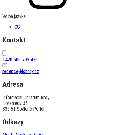
Volba jazyka:
CS
Kontakt
+420 606 793 476
recepce@icbrdy.cz
Adresa
Informační Centrum Brdy
Hořehledy 35
335 61 Spálené Poříčí
Odkazy
Město Spálené Poříčí