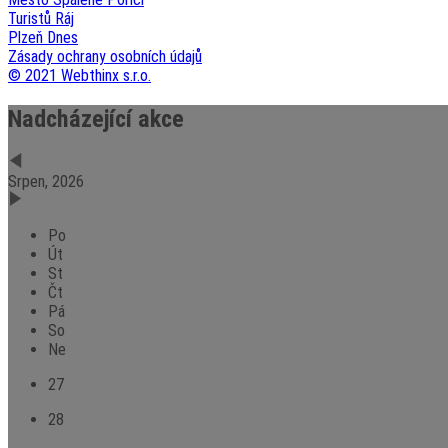
Turistů Ráj
Plzeň Dnes
Zásady ochrany osobních údajů
© 2021 Webthinx s.r.o.
Nadcházející akce
Srpen, 2026
Po
Út
St
Čt
Pá
So
Ne
27
28