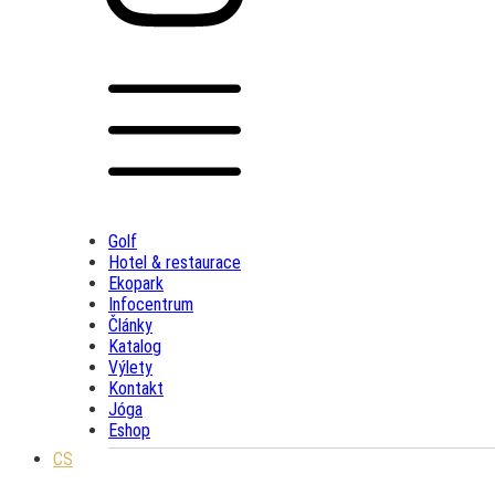
Golf
Hotel & restaurace
Ekopark
Infocentrum
Články
Katalog
Výlety
Kontakt
Jóga
Eshop
CS