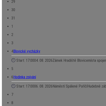
29
30
31
1
2
3
4
Blovické vycházky
Start: 17:00
04. 08. 2026
Zámek Hradiště Blovice
místa spoje
5
6
Hodinka zpívání
Start: 17:00
06. 08. 2026
Náměstí Spálené Poříčí
Hudebně zába
7
8