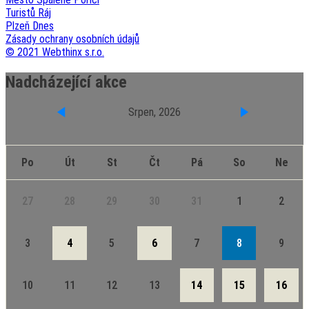
Turistů Ráj
Plzeň Dnes
Zásady ochrany osobních údajů
© 2021 Webthinx s.r.o.
Nadcházející akce
Srpen, 2026
Po
Út
St
Čt
Pá
So
Ne
27
28
29
30
31
1
2
3
4
5
6
7
8
9
10
11
12
13
14
15
16