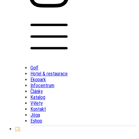
Golf
Hotel & restaurace
Ekopark
Infocentrum
Články
Katalog
Výlety
Kontakt
Jóga
Eshop
CS