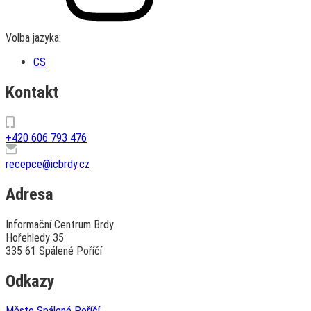
Volba jazyka:
CS
Kontakt
+420 606 793 476
recepce@icbrdy.cz
Adresa
Informační Centrum Brdy
Hořehledy 35
335 61 Spálené Poříčí
Odkazy
Město Spálené Poříčí