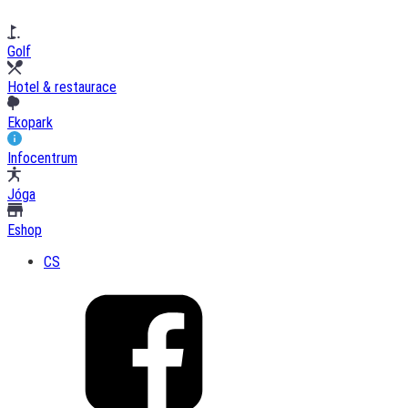
Golf
Hotel & restaurace
Ekopark
Infocentrum
Jóga
Eshop
CS