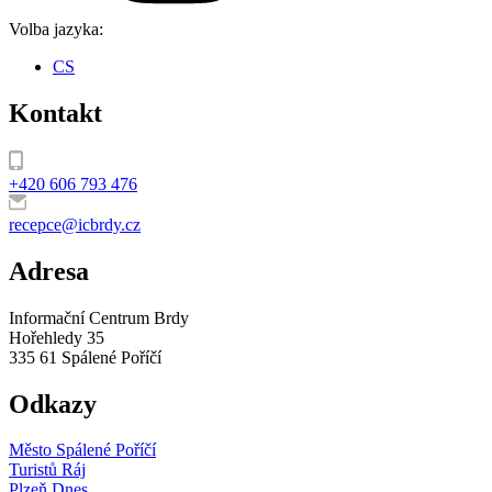
Volba jazyka:
CS
Kontakt
+420 606 793 476
recepce@icbrdy.cz
Adresa
Informační Centrum Brdy
Hořehledy 35
335 61 Spálené Poříčí
Odkazy
Město Spálené Poříčí
Turistů Ráj
Plzeň Dnes