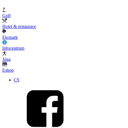
Golf
Hotel & restaurace
Ekopark
Infocentrum
Jóga
Eshop
CS