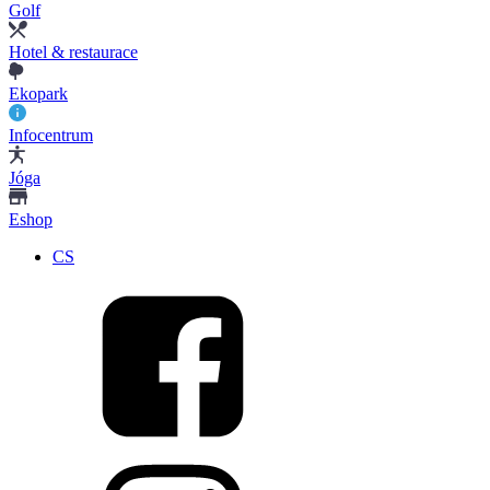
Golf
Hotel & restaurace
Ekopark
Infocentrum
Jóga
Eshop
CS