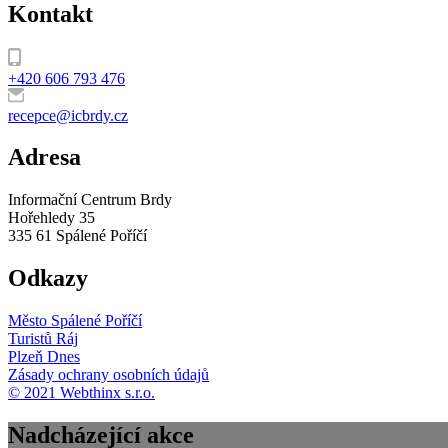
Kontakt
+420 606 793 476
recepce@icbrdy.cz
Adresa
Informační Centrum Brdy
Hořehledy 35
335 61 Spálené Poříčí
Odkazy
Město Spálené Poříčí
Turistů Ráj
Plzeň Dnes
Zásady ochrany osobních údajů
© 2021 Webthinx s.r.o.
Nadcházející akce