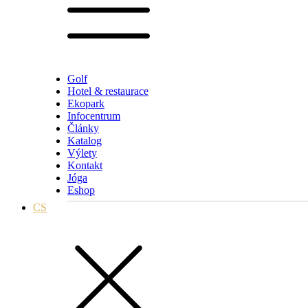
Golf
Hotel & restaurace
Ekopark
Infocentrum
Články
Katalog
Výlety
Kontakt
Jóga
Eshop
CS