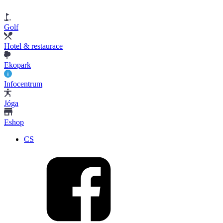
Golf
Hotel & restaurace
Ekopark
Infocentrum
Jóga
Eshop
CS