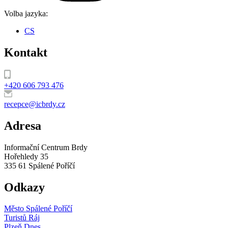
Volba jazyka:
CS
Kontakt
+420 606 793 476
recepce@icbrdy.cz
Adresa
Informační Centrum Brdy
Hořehledy 35
335 61 Spálené Poříčí
Odkazy
Město Spálené Poříčí
Turistů Ráj
Plzeň Dnes