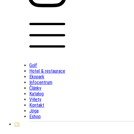
Golf
Hotel & restaurace
Ekopark
Infocentrum
Články
Katalog
Výlety
Kontakt
Jóga
Eshop
CS