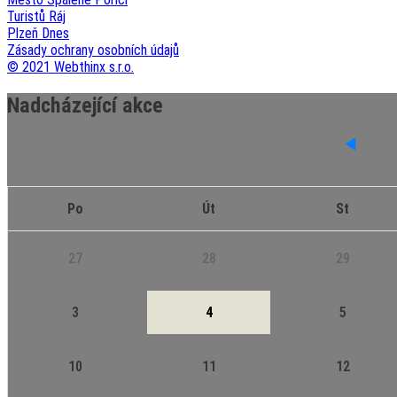
Turistů Ráj
Plzeň Dnes
Zásady ochrany osobních údajů
© 2021 Webthinx s.r.o.
Nadcházející akce
Po
Út
St
27
28
29
3
4
5
10
11
12