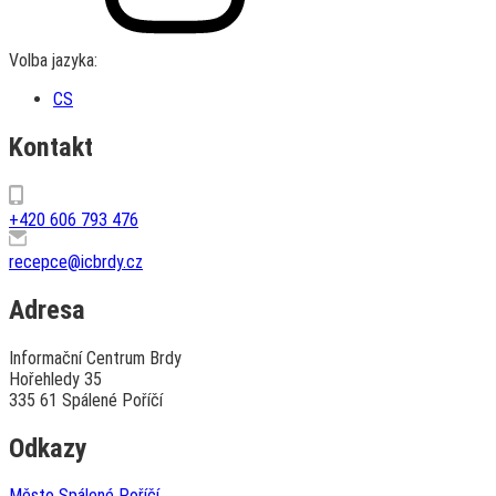
Volba jazyka:
CS
Kontakt
+420 606 793 476
recepce@icbrdy.cz
Adresa
Informační Centrum Brdy
Hořehledy 35
335 61 Spálené Poříčí
Odkazy
Město Spálené Poříčí